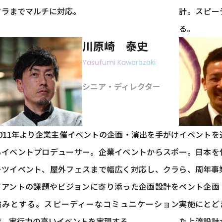
フラまでマルチに対応。
計。スピー
る。
川原崎 泰史
Yasufumi Kawarazaki
シニア・ディレクター
2011年より企業主催イベントの企画・演出を手がけ
イベントを
るイベントプロデューサー。企業イベントからスポ
ー。日本を
ーツイベント、屋外フェスまで幅広く対応し、クラ
ら、周年事
イアントの課題やビジョンに寄り添った企画設計を
ベント企画
強みとする。スピーディーなコミュニケーション
実施にとど
で、実行力の高いイベントを実現する。
た上流設計