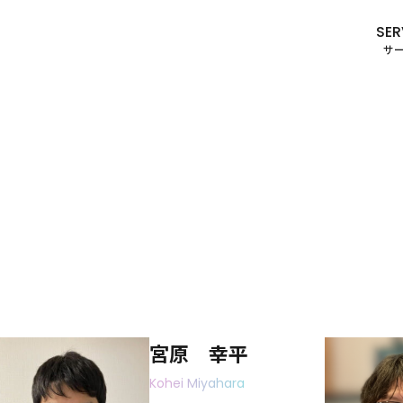
SER
サ
宮原 幸平
Kohei Miyahara