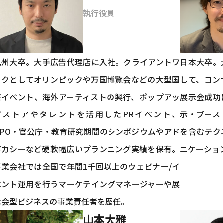
執行役員
九州大卒。大手広告代理店に入社。クライアントワ
日本大卒。
ークとしてオリンピックや万国博覧会などの大型国
して、コン
際イベント、海外アーティストの興行、ポップアッ
展示会成功
プストアやタレントを活用したPRイベント、
示・ブース
NPO・官公庁・教育研究期間のシンポジウムやアド
を含むテク
ボカシーなど硬軟幅広いプランニング実績を保有。
ニケーショ
事業会社では全国で年間1千回以上のウェビナー/イ
ベント運用を行うマーケテイングマネージャーや展
示会型ビジネスの事業責任者を歴任。
山本大雅