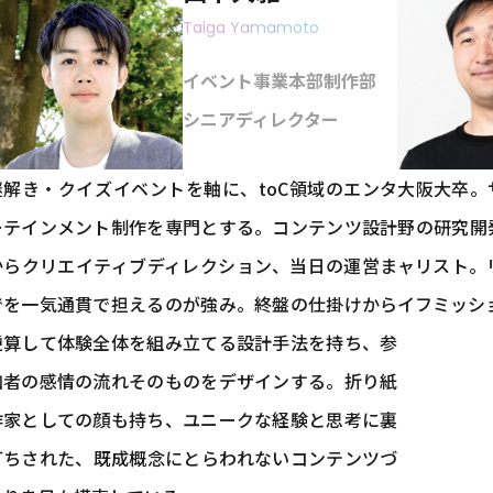
Taiga Yamamoto
イベント事業本部制作部
シニアディレクター
謎解き・クイズイベントを軸に、toC領域のエンタ
大阪大卒。サ
ーテインメント制作を専門とする。コンテンツ設計
野の研究開
からクリエイティブディレクション、当日の運営ま
ャリスト。
でを一気通貫で担えるのが強み。終盤の仕掛けから
イフミッシ
逆算して体験全体を組み立てる設計手法を持ち、参
加者の感情の流れそのものをデザインする。折り紙
作家としての顔も持ち、ユニークな経験と思考に裏
打ちされた、既成概念にとらわれないコンテンツづ