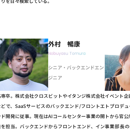
くりを日々模索している。
外村 暢康
Nobuyasu Tomura
シニア・バックエンドエン
ジニア
高専卒。株式会社クロスビットやイタンジ株式会社
イベント企
などで、SaaSサービスのバックエンド/フロントエ
トプロデュ
ンド開発に従事。現在はAIコールセンター事業の開
トから官公
発を担当。バックエンドからフロントエンド、イン
事業部長の